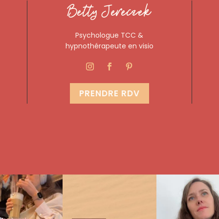
Betty Jereczek
Psychologue TCC &
hypnothérapeute en visio
PRENDRE RDV