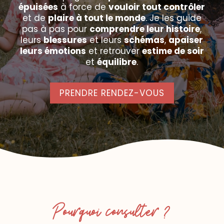
épuisées
à force de
vouloir tout contrôler
et de
plaire à tout le monde
. Je les guide
pas à pas pour
comprendre leur histoire
,
leurs
blessures
et leurs
schémas
,
apaiser
leurs émotions
et retrouver
estime de soir
et
équilibre
.
PRENDRE RENDEZ-VOUS
Pourquoi consulter ?