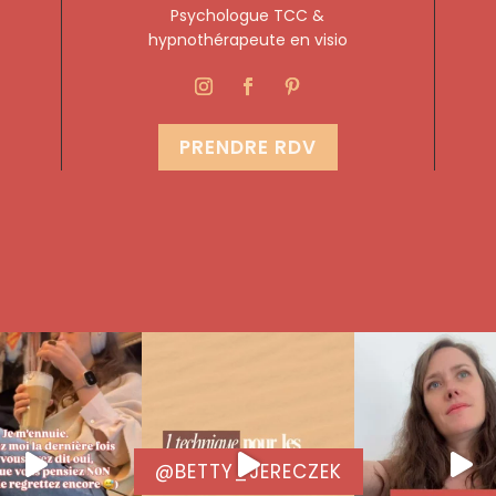
Psychologue TCC &
hypnothérapeute en visio
PRENDRE RDV
@BETTY_JERECZEK