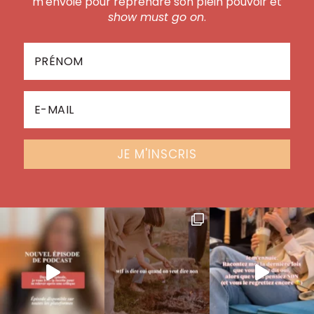
m'envoie pour reprendre son plein pouvoir et
show must go on
.
JE M'INSCRIS