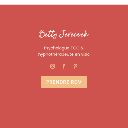
Betty Jereczek
Psychologue TCC &
hypnothérapeute en visio
PRENDRE RDV