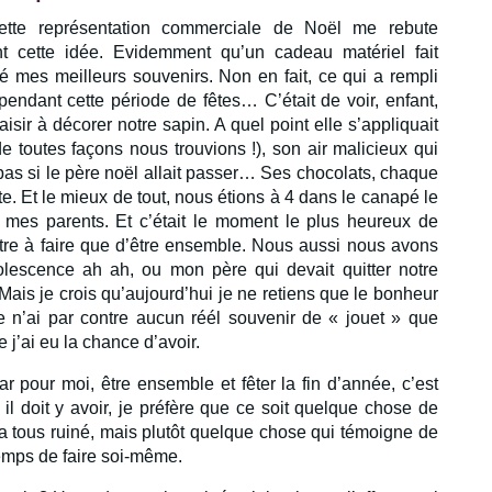
tte représentation commerciale de Noël me rebute
nt cette idée. Evidemment qu’un cadeau matériel fait
é mes meilleurs souvenirs. Non en fait, ce qui a rempli
endant cette période de fêtes… C’était de voir, enfant,
sir à décorer notre sapin. A quel point elle s’appliquait
 toutes façons nous trouvions !), son air malicieux qui
 pas si le père noël allait passer… Ses chocolats, chaque
e. Et le mieux de tout, nous étions à 4 dans le canapé le
 mes parents. Et c’était le moment le plus heureux de
utre à faire que d’être ensemble. Nous aussi nous avons
olescence ah ah, ou mon père qui devait quitter notre
 Mais je crois qu’aujourd’hui je ne retiens que le bonheur
. Je n’ai par contre aucun réél souvenir de « jouet » que
 j’ai eu la chance d’avoir.
 pour moi, être ensemble et fêter la fin d’année, c’est
l doit y avoir, je préfère que ce soit quelque chose de
a tous ruiné, mais plutôt quelque chose qui témoigne de
 temps de faire soi-même.