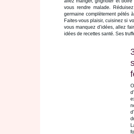
allez manger, grignoter et boire
vous rendre malade. Réduisez 
germaine complètement pétés à t
Faites-vous plaisir, cuisinez si
vous manquez d’idées, allez fair
idées de recettes santé. Ses truff
O
d
e
n
d
d
L
f