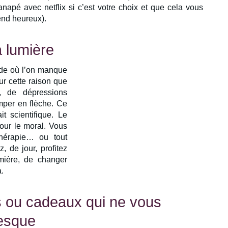
anapé avec netflix si c’est votre choix et que cela vous
end heureux).
la lumière
ode où l’on manque
ur cette raison que
, de dépressions
mper en flèche. Ce
t scientifique. Le
ur le moral. Vous
thérapie… ou tout
z, de jour, profitez
mière, de changer
.
s ou cadeaux qui ne vous
resque