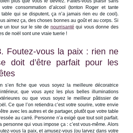
 bien plus que vous le devrez. Faites-vous plaisir sans
votre consommation d’alcool (tonton Roger et tante
able qui se disputent, ça n’a jamais rien eu de cool).
 vous aimez ça, des choses bonnes au goût et au corps. Si
e un tour sur le site de
nourrisanté
qui vous donne des
es de noël sont une vraie tuerie !
3. Foutez-vous la paix : rien ne
se doit d’être parfait pour les
fêtes
n s’en fiche que vous soyez la meilleure décoratrice
’intérieur, que vous ayez les plus belles illuminations
xtérieures ou que vous soyez le meilleur pâtissier de
oël. Ce que l’on retiendra c’est votre sourire, votre envie
’être avec les autres et de partager, plutôt que votre table
ressée au carré. Personne n’a exigé que tout soit parfait.
a personne qui vous impose ça : c’est vous-même. Alors
outez-vous la paix, et amusez-vous (ou larvez dans votre