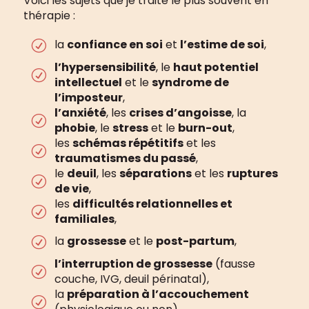
Voici les sujets que je traite le plus souvent en
thérapie :
la
confiance en soi
et
l’estime de soi
,
R
l’hypersensibilité
, le
haut potentiel
R
intellectuel
et le
syndrome de
l’imposteur
,
l’anxiété
, les
crises d’angoisse
, la
R
phobie
, le
stress
et le
burn-out
,
les
schémas répétitifs
et les
R
traumatismes du passé
,
le
deuil
, les
séparations
et les
ruptures
R
de vie
,
les
difficultés relationnelles et
R
familiales
,
la
grossesse
et le
post-partum
,
R
l’interruption de grossesse
(fausse
R
couche, IVG, deuil périnatal),
la
préparation à l’accouchement
R