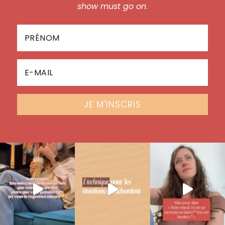
show must go on
.
JE M'INSCRIS