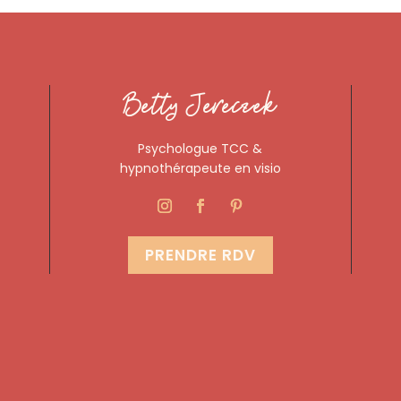
Betty Jereczek
Psychologue TCC &
hypnothérapeute en visio
PRENDRE RDV