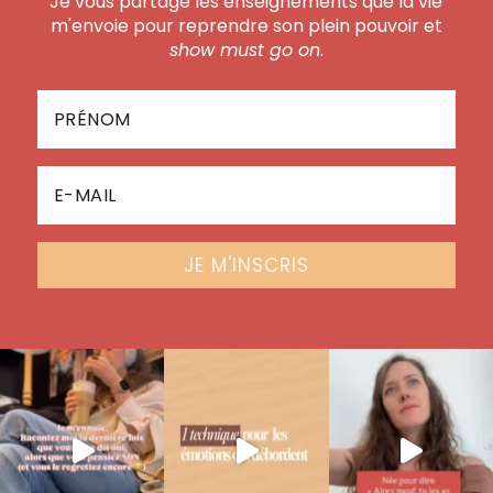
Je vous partage les enseignements que la vie
m'envoie pour reprendre son plein pouvoir et
show must go on
.
JE M'INSCRIS