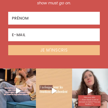
show must go on
.
JE M'INSCRIS