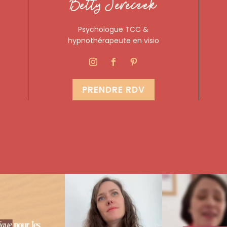
Betty Jereczek
Psychologue TCC &
hypnothérapeute en visio
PRENDRE RDV