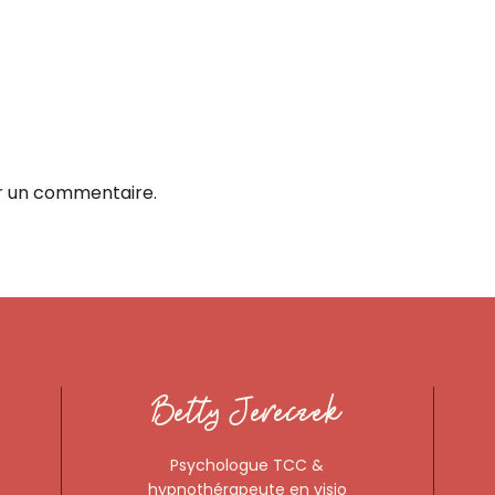
r un commentaire.
Betty Jereczek
Psychologue TCC &
hypnothérapeute en visio