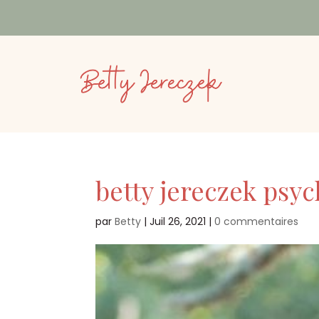
betty jereczek psy
par
Betty
|
Juil 26, 2021
|
0 commentaires