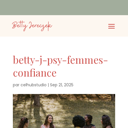
betty-j-psy-femmes-
confiance
par
celhubstudio
|
Sep 21, 2025