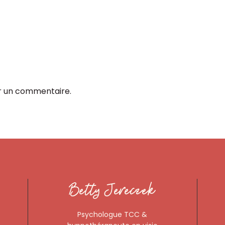
r un commentaire.
Betty Jereczek
Psychologue TCC &