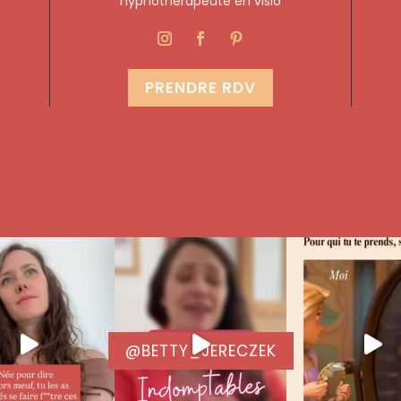
hypnothérapeute en visio
PRENDRE RDV
@BETTY_JERECZEK