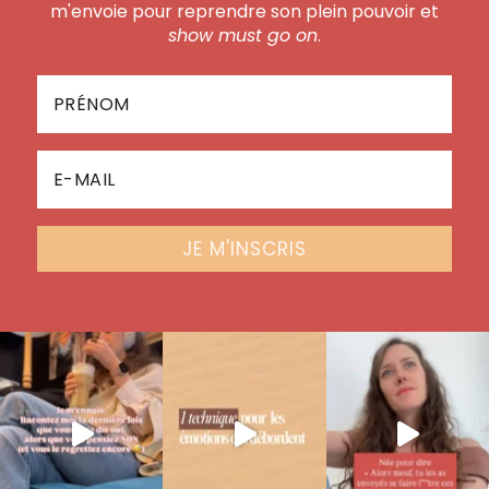
m'envoie pour reprendre son plein pouvoir et
show must go on
.
JE M'INSCRIS