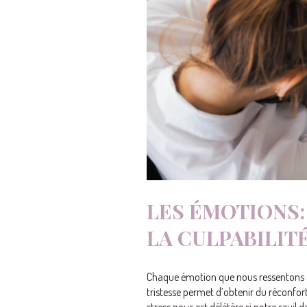
LES ÉMOTIONS: 
LA CULPABILITÉ,
Chaque émotion que nous ressentons a u
tristesse permet d’obtenir du réconfort
stress nous est délétère si notre seuil