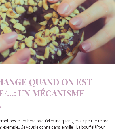
MANGE QUAND ON EST
E/…: UN MÉCANISME
…
émotions, et les besoins qu’elles indiquent, je vais peut-être me
ar exemple…Je vous le donne dans le mille… La bouffe! (Pour