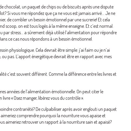
 de chocolat, un paquet de chips ou de biscuits après une dispute
lot? Si vous me répondez que ça ne vous est jamais arrivé… Je ne
hier, de combler un besoin émotionnel par une sucrerie! Et cela
and scoop, on est tous logés à la même enseigne. Et c’est normal.
u par stress… a sûrement déjà utilisé l’alimentation pour répondre
Dans ce cas nous répondons à un besoin émotionnel.
oin physiologique. Cela devrait être simple: j’ai faim ou je n’ai
, ou pas. L’apport énergétique devrait être en rapport avec mes
alité c’est souvent différent. Comme la différence entre les livres et
ères années de l’alimentation émotionnelle. On peut citer le
livre « Osez manger, libérez vous du contrôle ».
oindre contrariété? De culpabiliser après avoir englouti un paquet
s aimeriez comprendre pourquoi la nourriture vous apaise et
us aimeriez retrouver un rapport à la nourriture sain et apaisé?