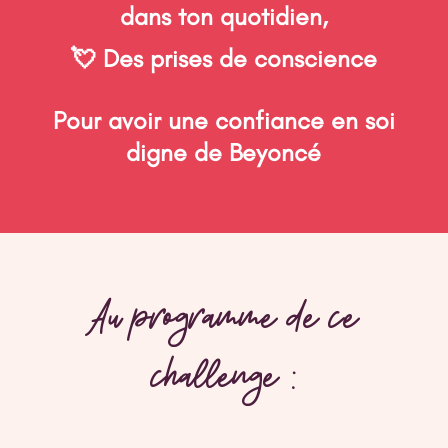
dans ton quotidien,
💘 Des prises de conscience
Pour avoir une confiance en soi
digne de Beyoncé
Au programme de ce
challenge :