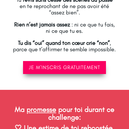
en te reprochant de ne pas avoir été
“assez bien”.
Rien n’est jamais assez
: ni ce que tu fais,
ni ce que tu es.
Tu dis “oui” quand ton cœur crie “non”
,
parce que t’affirmer te semble impossible.
JE M'INSCRIS GRATUITEMENT
Ma
promesse
pour toi durant ce
challenge:
🤍 Une
estime de toi reboostée,