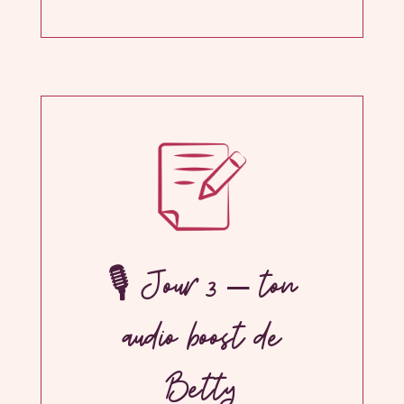
🎙 Jour 3 – ton
audio boost de
Betty