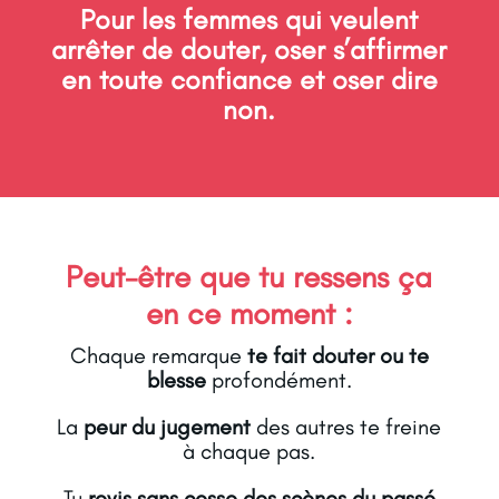
Pour les femmes qui veulent
arrêter de douter, oser s’affirmer
en toute confiance et oser dire
non.
Peut-être que tu ressens ça
en ce moment :
Chaque remarque
te fait douter ou te
blesse
profondément.
La
peur du jugement
des autres te freine
à chaque pas.
Tu
revis sans cesse des scènes du passé