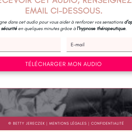
EMAIL CI-DESSOUS.
ne dans cet audio pour vous aider à renforcer vos sensations
d’a
sécurité
en quelques minutes grâce à
l’hypnose
thérapeutique
.
TÉLÉCHARGER MON AUDIO
© BETTY JERECZEK |
MENTIONS LÉGALES
|
CONFIDENTIALITÉ